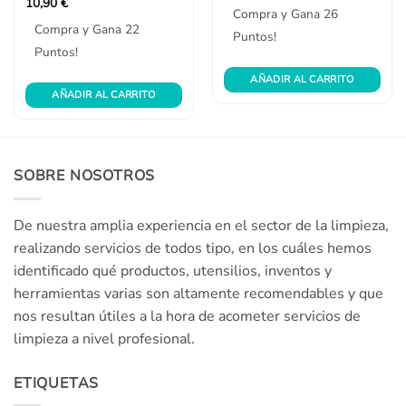
con
Valorado
10,90
€
Compra y Gana 26
0
con
Compra y Gana 22
de
0
Puntos!
5
de
Puntos!
5
AÑADIR AL CARRITO
AÑADIR AL CARRITO
SOBRE NOSOTROS
De nuestra amplia experiencia en el sector de la limpieza,
realizando servicios de todos tipo, en los cuáles hemos
identificado qué productos, utensilios, inventos y
herramientas varias son altamente recomendables y que
nos resultan útiles a la hora de acometer servicios de
limpieza a nivel profesional.
ETIQUETAS