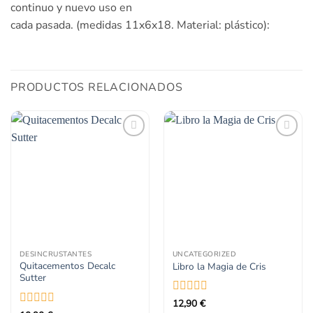
continuo y nuevo uso en
cada pasada. (medidas 11x6x18. Material: plástico):
PRODUCTOS RELACIONADOS
Añadir
Añadir
a la
a la
lista
lista
de
de
deseos
deseos
DESINCRUSTANTES
UNCATEGORIZED
Quitacementos Decalc
Libro la Magia de Cris
Sutter
Valorado
12,90
€