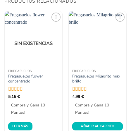
PRODUCTOS RELACIONADOS
Añadir
Añadir
a la
a la
lista
lista
de
de
deseos
deseos
SIN EXISTENCIAS
FRIEGASUELOS
FRIEGASUELOS
Fregasuelos flower
Fregasuelos Milagrito max
concentrado
brillo
Valorado
Valorado
5,15
€
4,99
€
con
con
Compra y Gana 10
Compra y Gana 10
0
0
de
de
Puntos!
Puntos!
5
5
LEER MÁS
AÑADIR AL CARRITO