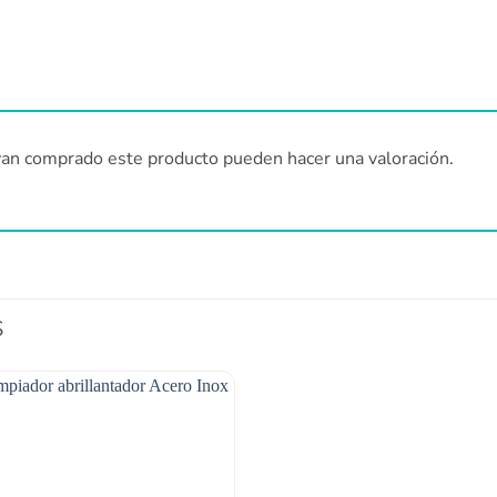
yan comprado este producto pueden hacer una valoración.
S
Añadir
a la
lista
de
deseos