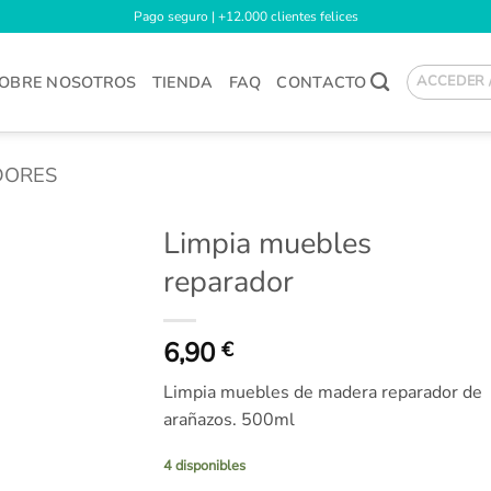
Pago seguro | +12.000 clientes felices
OBRE NOSOTROS
TIENDA
FAQ
CONTACTO
ACCEDER 
DORES
Limpia muebles
reparador
Añadir
a la
lista
6,90
€
de
deseos
Limpia muebles de madera reparador de
arañazos. 500ml
4 disponibles