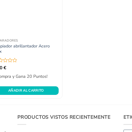
PARADORES
piador abrillantador Acero
x
orado
90
€
n
ompra y Gana 20 Puntos!
AÑADIR AL CARRITO
PRODUCTOS VISTOS RECIENTEMENTE
ET