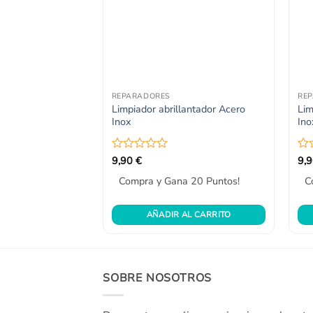
REPARADORES
RE
Limpiador abrillantador Acero
Lim
Inox
Ino
Valorado
9,90
€
Val
9,
con
co
Compra y Gana 20 Puntos!
C
0
0
de
de
5
5
AÑADIR AL CARRITO
SOBRE NOSOTROS